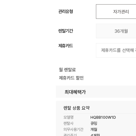
관리유형
자가관리
렌탈기간
36개월
제휴카드
월 렌탈료
제휴카드 할인
최대혜택가
렌탈 상품 요약
모델명
HQBB100W1D
렌탈사
큐밍
의무사용기간
개월
관리주기
4개월