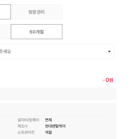
방문관리
60개월
0
원
설치비/등록비
면제
제조사
현대렌탈케어
소유권이전
개월