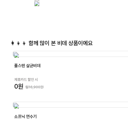
👩‍👦‍👦 함께 많이 본
비데
상품이에요
풀스텐 살균비데
제휴카드 할인 시
0원
월16,900원
소프닉 연수기