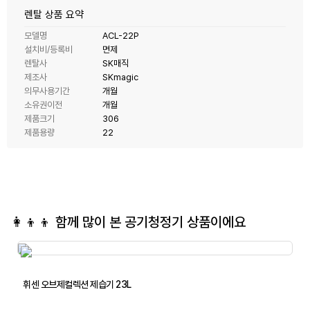
렌탈 상품 요약
모델명
ACL-22P
설치비/등록비
면제
렌탈사
SK매직
제조사
SKmagic
의무사용기간
개월
소유권이전
개월
제품크기
306
제품용량
22
👩‍👦‍👦 함께 많이 본
공기청정기
상품이에요
휘센 오브제컬렉션 제습기 23L