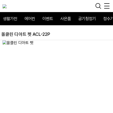
생활가전
에어컨
이벤트
사은품
공기청정기
정수
올클린 디아트 펫 ACL-22P