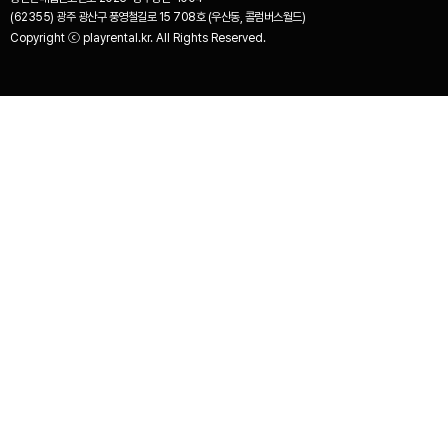
(62355) 광주 광산구 풍영철길로 15 708호 (우산동, 콜럼버스월드)
Copyright ⓒ playrental.kr. All Rights Reserved.