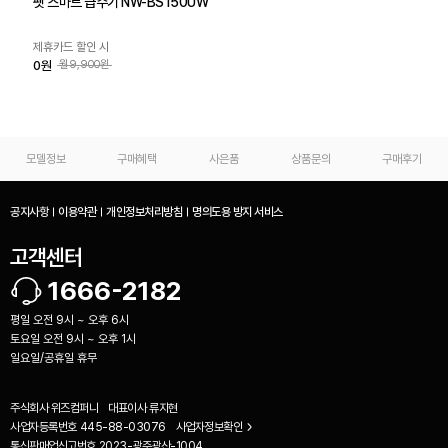
펫 스마트 급수기 NW-BS150UW
제휴카드 할인 시
0원
월9,900원
모델정보
구매혜택
사은품
상품문의
구매후기
공지사항
이용약관
개인정보처리방침
명의도용 방지 서비스
고객센터
1666-2182
평일 오전 9시 ~ 오후 6시
토요일 오전 9시 ~ 오후 1시
일요일/공휴일 휴무
주식회사 위즈컴퍼니
대표이사
류지현
사업자등록번호
445-88-03076
사업자정보확인
통신판매업신고번호
2023-광주광산-1004