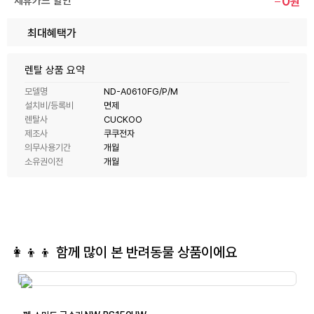
0
제휴카드 할인
원
최대혜택가
렌탈 상품 요약
모델명
ND-A0610FG/P/M
설치비/등록비
면제
렌탈사
CUCKOO
제조사
쿠쿠전자
의무사용기간
개월
소유권이전
개월
👩‍👦‍👦 함께 많이 본
반려동물
상품이에요