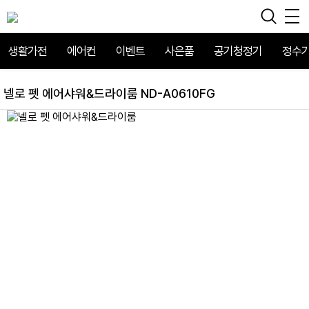
생활가전
에어컨
이벤트
사은품
공기청정기
정수
넬로 펫 에어샤워&드라이룸 ND-A0610FG