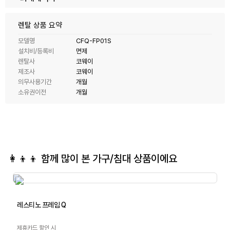
렌탈 상품 요약
모델명
CFQ-FP01S
설치비/등록비
면제
렌탈사
코웨이
제조사
코웨이
의무사용기간
개월
소유권이전
개월
👩‍👦‍👦 함께 많이 본
가구/침대
상품이에요
레스티노 프레임 Q
제휴카드 할인 시