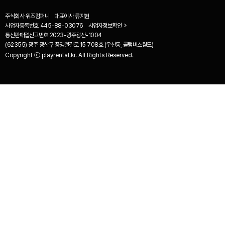
주식회사 위즈컴퍼니
대표이사
류지현
사업자등록번호
445-88-03076
사업자정보확인
통신판매업신고번호
2023-광주광산-1004
(62355) 광주 광산구 풍영철길로 15 708호 (우산동, 콜럼버스월드)
Copyright ⓒ playrental.kr. All Rights Reserved.