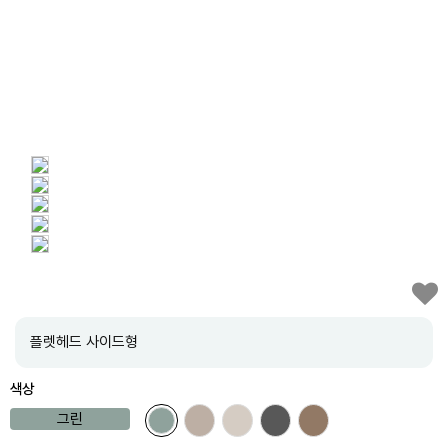
플렛헤드 사이드형
색상
그린