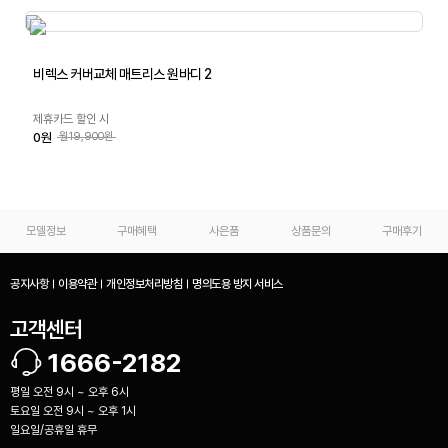
비렉스 커버교체 매트리스 원바디 2
제휴카드 할인 시
0원
월19,900원
모델정보
구매혜택
사은품
상품문의
구매후기
공지사항
이용약관
개인정보처리방침
명의도용 방지 서비스
고객센터
1666-2182
평일 오전 9시 ~ 오후 6시
토요일 오전 9시 ~ 오후 1시
일요일/공휴일 휴무