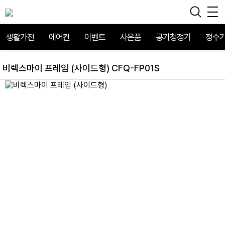
생활가전
에어컨
이벤트
사은품
공기청정기
정수
비렉스마이 프레임 (사이드형) CFQ-FP01S