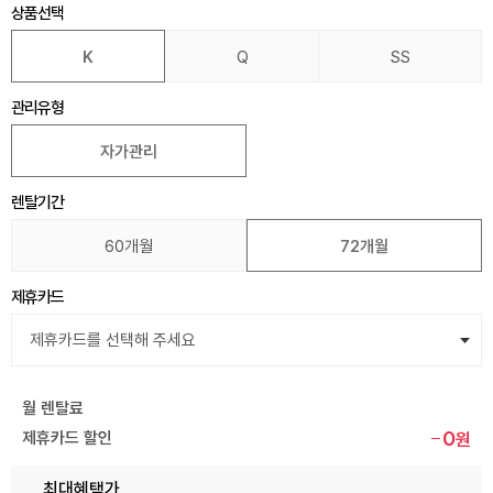
상품선택
K
Q
SS
관리유형
자가관리
렌탈기간
60개월
72개월
제휴카드
월 렌탈료
0
제휴카드 할인
원
최대혜택가