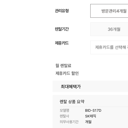
관리유형
방문관리4개월
렌탈기간
36개월
제휴카드
월 렌탈료
제휴카드 할인
최대혜택가
렌탈 상품 요약
모델명
BID-S17D
렌탈사
SK매직
의무사용기간
개월