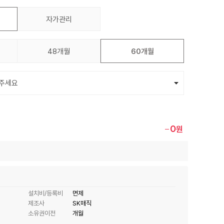
자가관리
48개월
60개월
0
원
설치비/등록비
면제
제조사
SK매직
소유권이전
개월