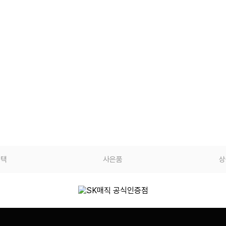
혜택
사은품
상