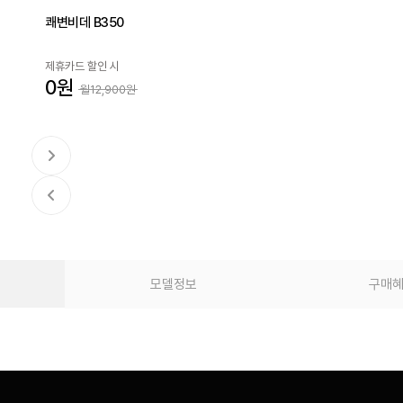
쾌변비데 B350
제휴카드 할인 시
0원
월12,900원
모델정보
구매