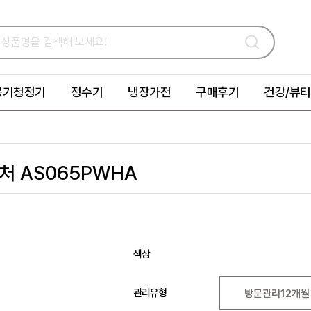
공기청정기
정수기
냉장가전
구매후기
건강/뷰티
 AS065PWHA
화이트
색상
관리유형
방문관리12개월