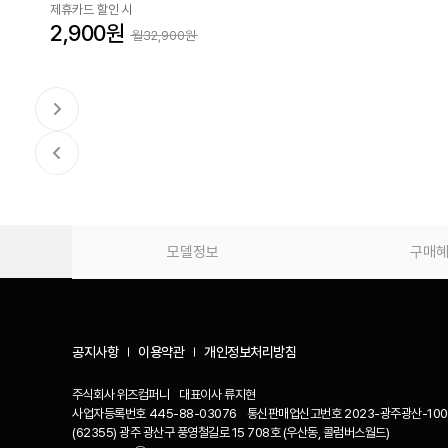
제휴카드 할인 시
2,900원
월32,900원
모델정보
구매
공지사항
이용약관
개인정보처리방침
주식회사 위즈컴퍼니
대표이사
류지현
사업자등록번호
445-88-03076
통신판매업신고번호
2023-광주광산-100
(62355) 광주 광산구 풍영철길로 15 708호 (우산동, 콜럼버스월드)