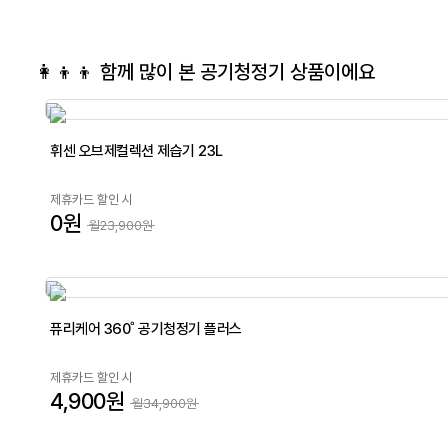
👩‍👦‍👦 함께 많이 본
공기청정기
상품이에요
휘센 오브제컬렉션 제습기 23L
제휴카드 할인 시
0원
월23,900원
퓨리케어 360˚ 공기청정기 플러스
제휴카드 할인 시
4,900원
월34,900원