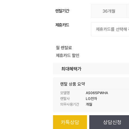
렌탈기간
36개월
제휴카드
월 렌탈료
제휴카드 할인
최대혜택가
렌탈 상품 요약
모델명
AS065PWHA
렌탈사
LG전자
의무사용기간
개월
카톡상담
상담신청