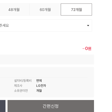
48개월
60개월
72개월
0
원
설치비/등록비
면제
제조사
LG전자
소유권이전
개월
간편신청