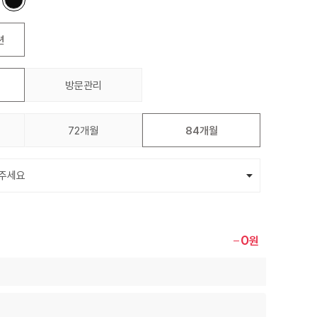
션
방문관리
72개월
84개월
0
원