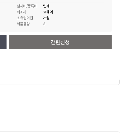
설치비/등록비
면제
제조사
코웨이
소유권이전
개월
제품용량
3
간편신청