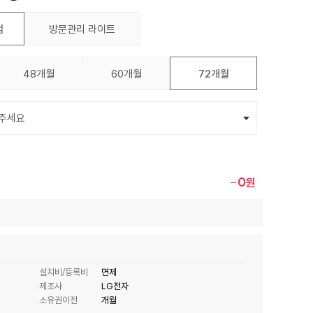
엄
방문관리 라이트
48개월
60개월
72개월
0
원
설치비/등록비
면제
제조사
LG전자
소유권이전
개월