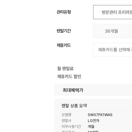
관리유형
방문관리 프리미
렌탈기간
36개월
제휴카드
월 렌탈료
제휴카드 할인
최대혜택가
렌탈 상품 요약
모델명
SW07FK1WAS
렌탈사
LG전자
의무사용기간
개월