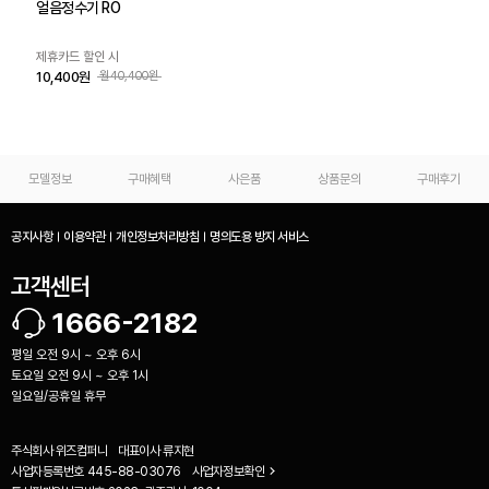
얼음정수기 RO
제휴카드 할인 시
10,400원
월40,400원
모델정보
구매혜택
사은품
상품문의
구매후기
공지사항
이용약관
개인정보처리방침
명의도용 방지 서비스
고객센터
1666-2182
평일 오전 9시 ~ 오후 6시
토요일 오전 9시 ~ 오후 1시
일요일/공휴일 휴무
주식회사 위즈컴퍼니
대표이사
류지현
사업자등록번호
445-88-03076
사업자정보확인