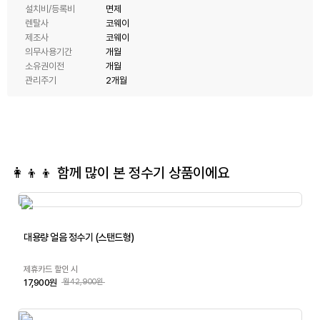
설치비/등록비
면제
렌탈사
코웨이
제조사
코웨이
의무사용기간
개월
소유권이전
개월
관리주기
2개월
👩‍👦‍👦 함께 많이 본
정수기
상품이에요
대용량 얼음 정수기 (스탠드형)
제휴카드 할인 시
17,900원
월42,900원