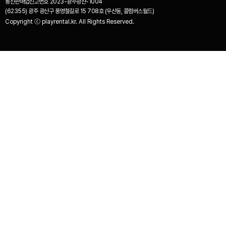
통신판매업신고번호
2023-광주광산-1004
(62355) 광주 광산구 풍영철길로 15 708호 (우산동, 콜럼버스월드)
Copyright ⓒ playrental.kr. All Rights Reserved.