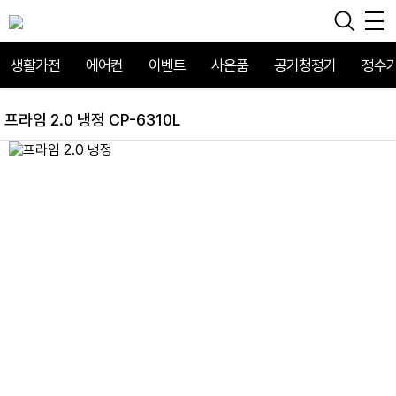
생활가전
에어컨
이벤트
사은품
공기청정기
정수
프라임 2.0 냉정 CP-6310L