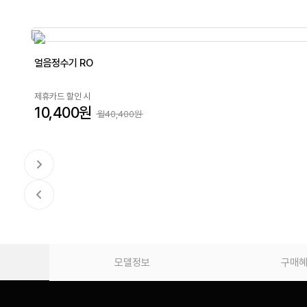
얼음정수기 RO
제휴카드 할인 시
10,400원
월40,400원
모델정보
구매