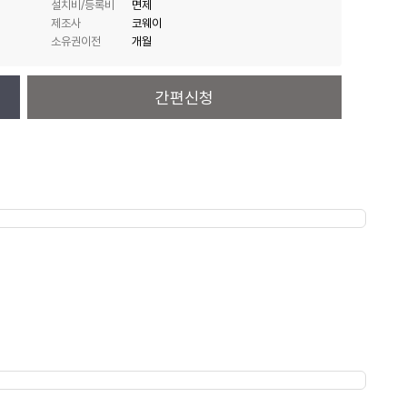
설치비/등록비
면제
제조사
코웨이
소유권이전
개월
간편신청